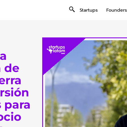
Startups
Founders
la
 de
erra
rsión
 para
ocio