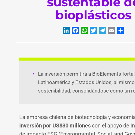
sustentable d
bioplásticos
La inversión permitirá a BioElements fort
Latinoamérica y Estados Unidos, al mismo 
LinkedIn
Faceb
Wh
T
sostenibilidad, consolidándose como un ref
La empresa chilena de biotecnología y economía
inversión por US$30 millones
con el apoyo de I
de impacto ESG (Environmental, Social, and Gove