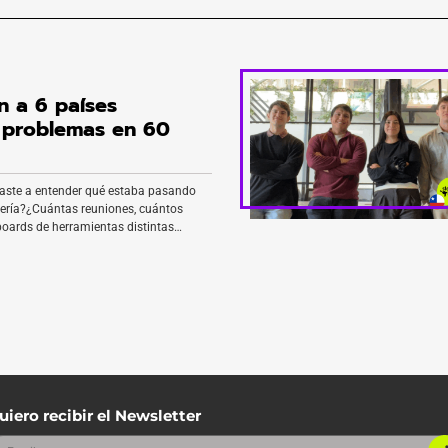
 a 6 países
 problemas en 60
aste a entender qué estaba pasando
iería?¿Cuántas reuniones, cuántos
boards de herramientas distintas
ara construir una imagen de lo que
bablemente sigues con preguntas que
testar. O la única persona que puede
aciones, se enfermó, […]
uiero recibir el Newsletter