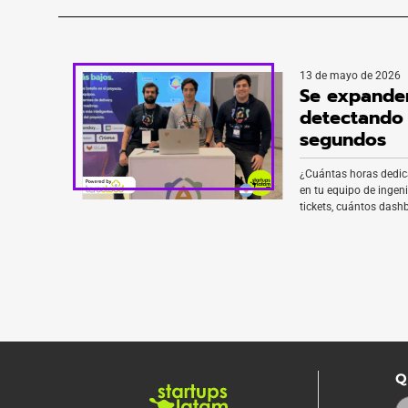
13 de mayo de 2026
Se expanden
detectando
segundos
¿Cuántas horas dedic
en tu equipo de ingen
tickets, cuántos dash
tuviste que revisar p
estaba pasando? Pro
aun nadie te sabe con
responder está de vac
Q