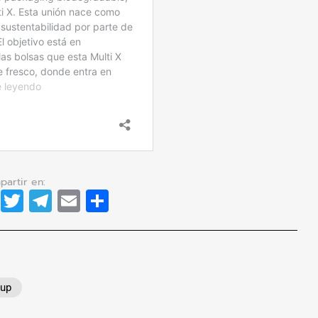
dIn
cebook
WhatsApp
Twitter
Telegram
Email
Compartir
tup