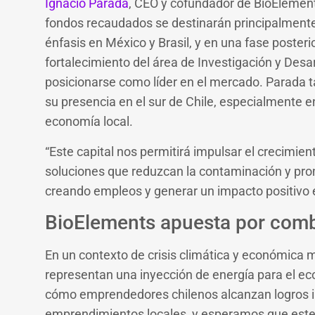
Ignacio Parada
, CEO y cofundador de BioElement
fondos recaudados se destinarán principalmente
énfasis en México y Brasil, y en una fase posteri
fortalecimiento del área de Investigación y Desar
posicionarse como líder en el mercado. Parada t
su presencia en el sur de Chile, especialmente e
economía local.
“Este capital nos permitirá impulsar el crecimien
soluciones que reduzcan la contaminación y pr
creando empleos y generar un impacto positivo 
BioElements apuesta por combat
En un contexto de crisis climática y económica
representan una inyección de energía para el ec
cómo emprendedores chilenos alcanzan logros in
emprendimientos locales, y esperamos que este ti