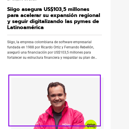
Siigo asegura US$103,5 millones
para acelerar su expansión regional
y seguir digitalizando las pymes de
Latinoamérica
Siigo, la empresa colombiana de software empresarial
fundada en 1988 por Ricardo Ortiz y Fernando Rebellón,
aseguró una financiación por US$103,5 millones para
fortalecer su estructura financiera y respaldar su plan de
expansión en América Latina. En la operación participó
Banco de Occidente, una de las entidades del Grupo Aval,
con un aporte de US$18,5 […]