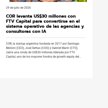
29 de julio de 2026
COR levanta US$30 millones con
FTV Capital para convertirse en el
sistema operativo de las agencias y
consultoras con IA
COR, la startup argentina fundada en 2017 por Santiago
Bibiloni (CEO), José Gettas (COO) y Gabriel Marin (CTO),
cierra una ronda de US$30 millones liderada por FTV
Capital, uno de los mayores fondos de growth equity del
mundo. La compañía nació en un depósito sin ventanas del
barrio porteño de Once. Además, recibió el respaldo […]