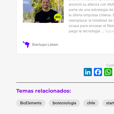
Linke
Fa
Temas relacionados:
BioElements
biotecnología
chile
star