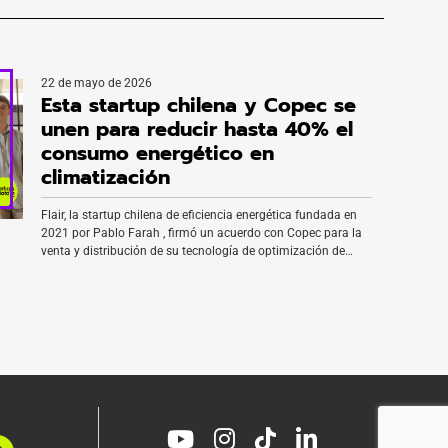
22 de mayo de 2026
Esta startup chilena y Copec se
unen para reducir hasta 40% el
consumo energético en
climatización
Flair, la startup chilena de eficiencia energética fundada en
2021 por Pablo Farah , firmó un acuerdo con Copec para la
venta y distribución de su tecnología de optimización de
climatización en Chile. De esta forma, la alianza incorpora la
solución de Flair al portafolio de eficiencia energética de la
compañía, que incluye suministro de energía […]