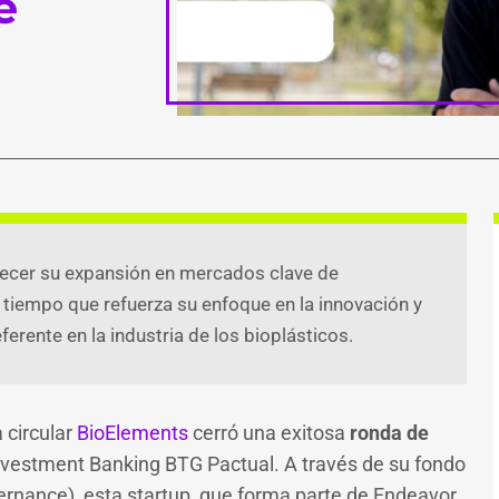
e
alecer su expansión en mercados clave de
tiempo que refuerza su enfoque en la innovación y
ook
atsApp
witter
Telegram
Email
Compartir
erente en la industria de los bioplásticos.
 circular
BioElements
cerró una exitosa
ronda de
nvestment Banking BTG Pactual. A través de su fondo
rnance), esta startup, que forma parte de Endeavor,