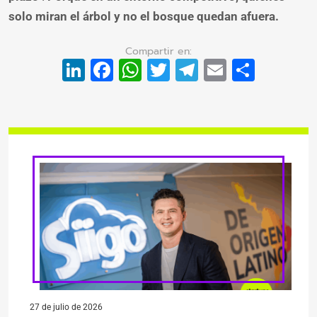
solo miran el árbol y no el bosque quedan afuera.
LinkedIn
Facebook
WhatsApp
Twitter
Telegram
Email
Compa
27 de julio de 2026