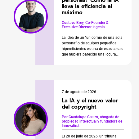
personas? Cómo la IA
lleva la eficiencia al
máximo
Gustavo Brey, Co-Founder &
Executive Director Ingenia
La idea de un “unicornio de una sola
persona” o de equipos pequeños
hipereficientes es una de esas cosas
que hubiera parecido una locura
hasta hace unos años. Hoy, gracias
a la irrupción revolucionaria de
la inteligencia artificial (IA), este
concepto comienza a volverse
terrenal. En una entrevista de 2024,
Sam Altman, CEO de OpenAI, había
7 de agosto de 2026
predicho que […]
La IA y el nuevo valor
del copyright
Por Guadalupe Castro, abogada de
propiedad intelectual y fundadora de
Innovafirst
El 20 de julio de 2026, un tribunal