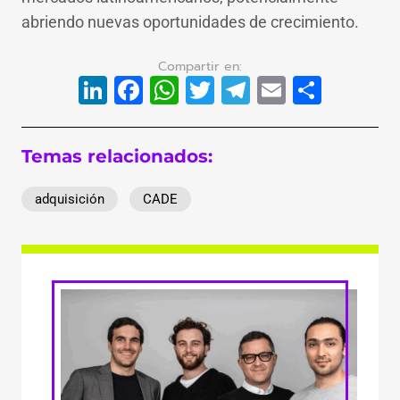
abriendo nuevas oportunidades de crecimiento.
LinkedIn
Facebook
WhatsApp
Twitter
Telegram
Email
Compa
Temas relacionados:
adquisición
CADE