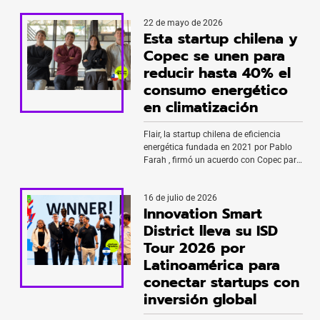
22 de mayo de 2026
Esta startup chilena y
Copec se unen para
reducir hasta 40% el
consumo energético
en climatización
Flair, la startup chilena de eficiencia
energética fundada en 2021 por Pablo
Farah , firmó un acuerdo con Copec para
la venta y distribución de su tecnología
de optimización de climatización en
16 de julio de 2026
Chile. De esta forma, la alianza incorpora
Innovation Smart
la solución de Flair al portafolio de
eficiencia energética de la compañía, que
District lleva su ISD
incluye suministro de energía […]
Tour 2026 por
Latinoamérica para
conectar startups con
inversión global