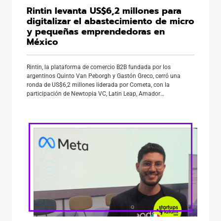
Rintin levanta US$6,2 millones para
digitalizar el abastecimiento de micro
y pequeñas emprendedoras en
México
Rintin, la plataforma de comercio B2B fundada por los
argentinos Quinto Van Peborgh y Gastón Greco, cerró una
ronda de US$6,2 millones liderada por Cometa, con la
participación de Newtopia VC, Latin Leap, Amador
Holdings y FJ Labs, además de ángeles inversores como
Guillermo Rauch (Vercel), Guibert Englebienne (Globant),
Adolfo Babatz (Clip), Josh Silverman (Etsy) y Matías Woloski
(Auth0), entre otros. […]