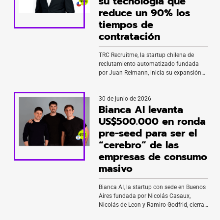
su tecnología que
reduce un 90% los
tiempos de
contratación
TRC Recruitme, la startup chilena de
reclutamiento automatizado fundada
por Juan Reimann, inicia su expansión
regional tras adjudicarse el fondo CORFO
Escalamiento, que financiará su ingreso
30 de junio de 2026
al mercado peruano. La compañía
Bianca AI levanta
desarrolló una plataforma de selección
de talento basada en inteligencia
US$500.000 en ronda
artificial que evalúa a cientos de
pre-seed para ser el
candidatos de forma simultánea,
“cerebro” de las
reduciendo hasta un 90% […]
empresas de consumo
masivo
Bianca AI, la startup con sede en Buenos
Aires fundada por Nicolás Casaux,
Nicolás de Leon y Ramiro Godfrid, cierra
ronda pre-seed sobresuscrita de