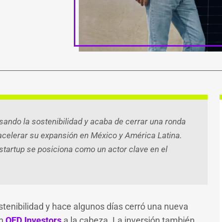
ook
atsApp
witter
Telegram
Email
Compartir
ando la sostenibilidad y acaba de cerrar una ronda
acelerar su expansión en México y América Latina.
 startup se posiciona como un actor clave en el
stenibilidad y hace algunos días cerró una nueva
on
QED Investors
a la cabeza. La inversión también