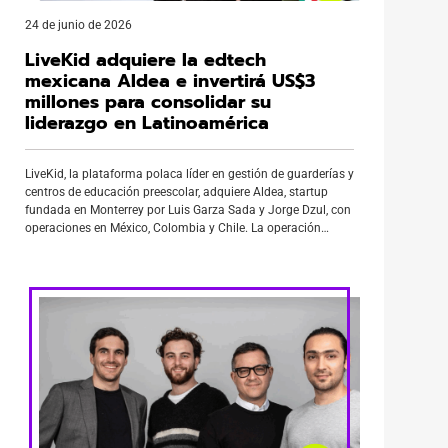
24 de junio de 2026
LiveKid adquiere la edtech
mexicana Aldea e invertirá US$3
millones para consolidar su
liderazgo en Latinoamérica
LiveKid, la plataforma polaca líder en gestión de guarderías y
centros de educación preescolar, adquiere Aldea, startup
fundada en Monterrey por Luis Garza Sada y Jorge Dzul, con
operaciones en México, Colombia y Chile. La operación
contempla una inversión de US$3 millones en el mercado
mexicano. De ese monto, la empresa ya desembolsó
US$700.000 y […]