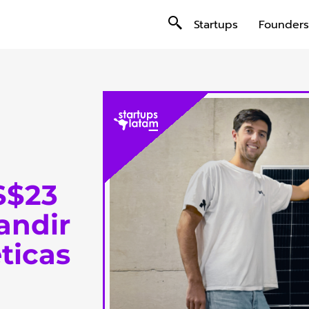
Startups
Founders
S$23
andir
ticas