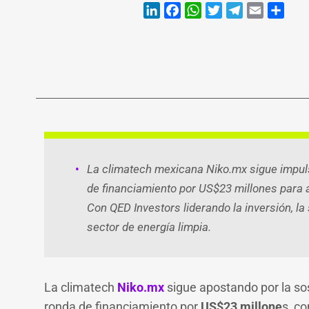
LinkedIn
Faceb
Wh
T
La climatech mexicana Niko.mx sigue impuls
de financiamiento por US$23 millones para 
Con QED Investors liderando la inversión, la
sector de energía limpia.
La climatech
Niko.mx
sigue apostando por la so
ronda de financiamiento por
US$23 millone
s, c