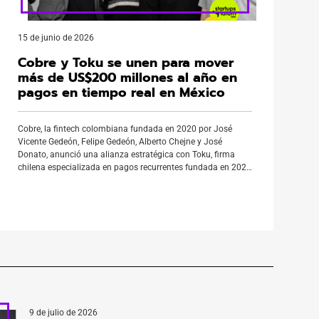
15 de junio de 2026
Cobre y Toku se unen para mover
más de US$200 millones al año en
pagos en tiempo real en México
Cobre, la fintech colombiana fundada en 2020 por José
Vicente Gedeón, Felipe Gedeón, Alberto Chejne y José
Donato, anunció una alianza estratégica con Toku, firma
chilena especializada en pagos recurrentes fundada en 2020
por Cristina Etcheberry, Francisca Noguera y Enzo
Tamburini. El objetivo: impulsar la movilización de más de
US$200 millones anuales mediante pagos en […]
9 de julio de 2026