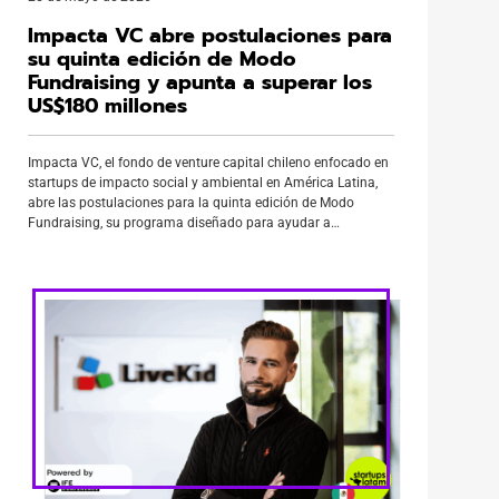
Impacta VC abre postulaciones para
su quinta edición de Modo
Fundraising y apunta a superar los
US$180 millones
Impacta VC, el fondo de venture capital chileno enfocado en
startups de impacto social y ambiental en América Latina,
abre las postulaciones para la quinta edición de Modo
Fundraising, su programa diseñado para ayudar a
fundadores de la región a levantar capital con estrategia y
acceso a una red real de inversores. La nueva edición, […]