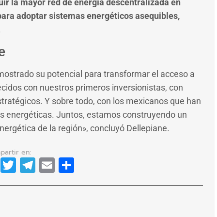
uir la mayor red de energía descentralizada en
ra adoptar sistemas energéticos asequibles,
.
e
mostrado su potencial para transformar el acceso a
idos con nuestros primeros inversionistas, con
stratégicos. Y sobre todo, con los mexicanos que han
es energéticas. Juntos, estamos construyendo un
nergética de la región», concluyó Dellepiane.
dIn
cebook
WhatsApp
Twitter
Telegram
Email
Compartir