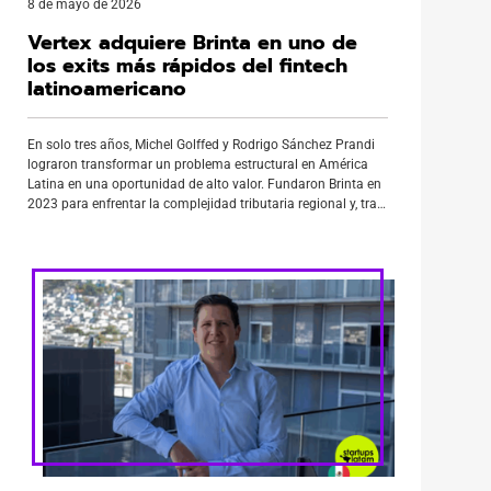
8 de mayo de 2026
Vertex adquiere Brinta en uno de
los exits más rápidos del fintech
latinoamericano
En solo tres años, Michel Golffed y Rodrigo Sánchez Prandi
lograron transformar un problema estructural en América
Latina en una oportunidad de alto valor. Fundaron Brinta en
2023 para enfrentar la complejidad tributaria regional y, tras
un crecimiento acelerado, vendieron la compañía a Vertex en
marzo de 2026, consolidando uno de los exits más rápidos
[…]