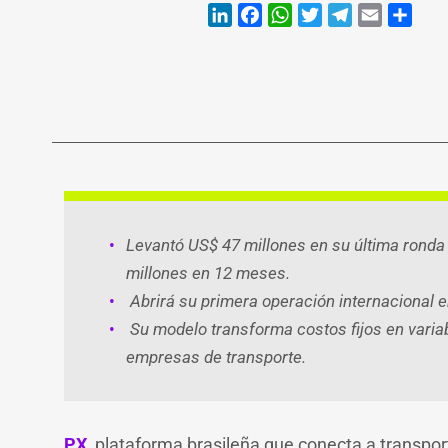
LinkedIn
Faceb
Wh
T
Levantó US$ 47 millones en su última ronda 
millones en 12 meses.
Abrirá su primera operación internacional 
Su modelo transforma costos fijos en variab
empresas de transporte.
PX
, plataforma brasileña que conecta a transpor