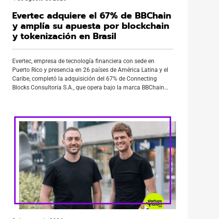
Evertec adquiere el 67% de BBChain
y amplía su apuesta por blockchain
y tokenización en Brasil
Evertec, empresa de tecnología financiera con sede en
Puerto Rico y presencia en 26 países de América Latina y el
Caribe, completó la adquisición del 67% de Connecting
Blocks Consultoria S.A., que opera bajo la marca BBChain
Tecnologia Blockchain. La transacción, que obtuvo la
aprobación del Consejo Administrativo de Defensa
Económica (CADE) de Brasil, incorpora a […]