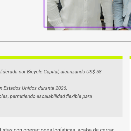
ook
atsApp
witter
Telegram
Email
Compartir
liderada por Bicycle Capital, alcanzando US$ 58
en Estados Unidos durante 2026.
les, permitiendo escalabilidad flexible para
tistas con operaciones logísticas, acaba de cerrar