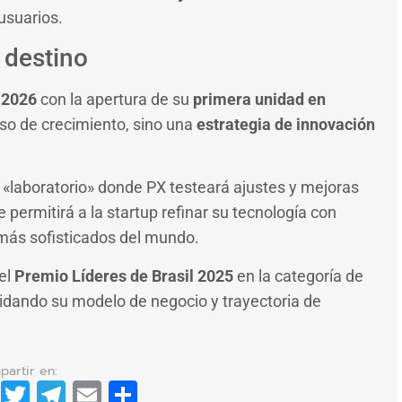
usuarios.
 destino
n
2026
con la apertura de su
primera unidad en
aso de crecimiento, sino una
estrategia de innovación
laboratorio» donde PX testeará ajustes y mejoras
 permitirá a la startup refinar su tecnología con
 más sofisticados del mundo.
el
Premio Líderes de Brasil 2025
en la categoría de
lidando su modelo de negocio y trayectoria de
dIn
cebook
WhatsApp
Twitter
Telegram
Email
Compartir