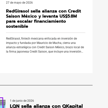
27 de mayo de 2026
RedGirasol sella alianza con Credit
Saison México y levanta US$5.8M
para escalar financiamiento
sostenible
RedGirasol, fintech mexicana enfocada en inversión de
impacto y fundada por Mauricio de Mucha, cierra una
alianza estratégica con Credit Saison México, brazo local de
la firma japonesa Credit Saison, que incluye una inversión
inicial de US$5.8 millones para fondear su portafolio de
créditos. La operación marca un hito para el ecosistema
fintech en México: […]
1 de junio de 2026
LQN sella alianza con QKapital