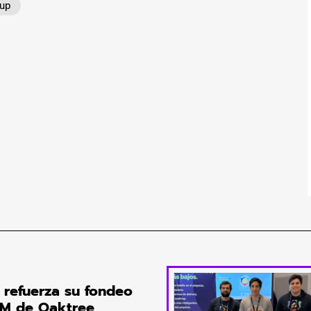
tup
 refuerza su fondeo
M de Oaktree,