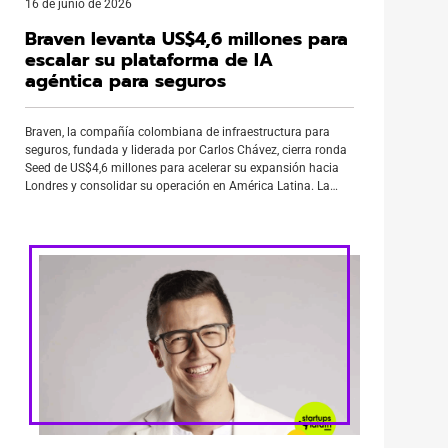
16 de junio de 2026
Braven levanta US$4,6 millones para
escalar su plataforma de IA
agéntica para seguros
Braven, la compañía colombiana de infraestructura para
seguros, fundada y liderada por Carlos Chávez, cierra ronda
Seed de US$4,6 millones para acelerar su expansión hacia
Londres y consolidar su operación en América Latina. La
operación coincide con un rebranding corporativo que,
según la compañía, refleja un cambio de categoría: de una
herramienta de digitalización de […]