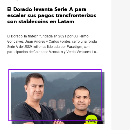
El Dorado levanta Serie A para
escalar sus pagos transfronterizos
con stablecoins en Latam
El Dorado, la fintech fundada en 2021 por Guillermo
Goncalvez, Juan Andreu y Carlos Fontes, cerró una ronda
Serie A de US$9 millones liderada por Paradigm, con
participación de Coinbase Ventures y Verda Ventures. La
compañía fue fundada por tres venezolanos a como
respuesta a la dificultad de acceder a dólares de forma
transparente y […]