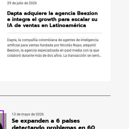
29 de julio de 2026
Dapta adquiere la agencia Beezion
e integra el growth para escalar su
IA de ventas en Latinoamérica
Dapta, la compañía colombiana de agentes de inteligencia
artificial para ventas fundada por Nicolás Rojas, adquirió
Beezion, la agencia especializada en paid media con la que
colaboró durante más de dos años. La transacción se cerró
a finales de mayo e integró por completo al equipo de
Beezion dentro de la operación de Dapta. Con […]
13 de mayo de 2026
Se expanden a 6 países
detectando problemas en 60