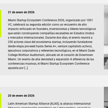
21 de enero de 2026
Miami Startup Ecosystem Conference 2026, organizado por 1001
VC, celebrará su segunda edición como un encuentro de alto
impacto enfocado en founders, inversionistas y líderes tecnológicos
que están construyendo compañías escalables en Estados Unidos
y mercados internacionales. Durante dos días, el evento reunirá a
250 actores clave del ecosistema startup, incluyendo fundadores
desde etapa pre-seed hasta Series A+, venture capitalists activos,
ejecutivos corporativos y referentes tecnológicos, en el Miami Dade
College Wolfson Auditorium, ubicado en el corazón de Downtown
Miami. Un evento de alta densidad y expansión A diferencia de las
conferencias masivas, el Miami Startup Ecosystem Conference
apuesta por […]
20 de enero de 2026
Latin American Startup Alliance (ALAS), la alianza internacional
líder para cooperación económica en Latinoamérica, anunció la