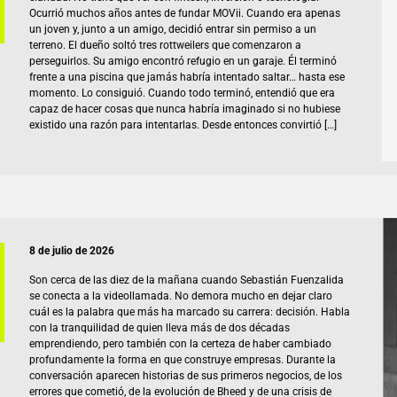
Ocurrió muchos años antes de fundar MOVii. Cuando era apenas
un joven y, junto a un amigo, decidió entrar sin permiso a un
terreno. El dueño soltó tres rottweilers que comenzaron a
perseguirlos. Su amigo encontró refugio en un garaje. Él terminó
frente a una piscina que jamás habría intentado saltar… hasta ese
momento. Lo consiguió. Cuando todo terminó, entendió que era
capaz de hacer cosas que nunca habría imaginado si no hubiese
existido una razón para intentarlas. Desde entonces convirtió […]
8 de julio de 2026
Son cerca de las diez de la mañana cuando Sebastián Fuenzalida
se conecta a la videollamada. No demora mucho en dejar claro
cuál es la palabra que más ha marcado su carrera: decisión. Habla
con la tranquilidad de quien lleva más de dos décadas
emprendiendo, pero también con la certeza de haber cambiado
profundamente la forma en que construye empresas. Durante la
conversación aparecen historias de sus primeros negocios, de los
errores que cometió, de la evolución de Bheed y de una crisis de