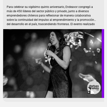
Para celebrar su vigésimo quinto aniversario, Endeavor congregó a
más de 450 líderes del sector público y privado, junto a diversos
emprendedores chilenos para reflexionar de manera colaborativa
sobre la continuidad del impulso al emprendimiento y la promoción
del desarrollo en el país, trascendiendo fronteras. El evento realizado
en Santiago, tuvo un objetivo en común: hacer de Chile una nación de
scaleups, es decir, de empresas innovadoras que revolucionan
industrias, generan empleo y promueven el desarrollo. La instancia
estuvo marcada por la participación de Linda Rottenberg, CEO y
cofundadora de Endeavor Global. Asimismo, dijeron presente
autoridades como Rosario Navarro de […]