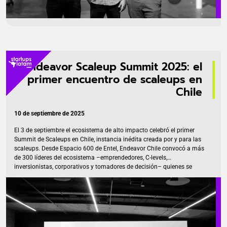
Endeavor Scaleup Summit 2025: el
primer encuentro de scaleups en
Chile
10 de septiembre de 2025
El 3 de septiembre el ecosistema de alto impacto celebró el primer
Summit de Scaleups en Chile, instancia inédita creada por y para las
scaleups. Desde Espacio 600 de Entel, Endeavor Chile convocó a más
de 300 líderes del ecosistema –emprendedores, C-levels,
inversionistas, corporativos y tomadores de decisión– quienes se
reunieron para conversar, desafiarse y accionar en torno al segmento
más vibrante y desafiante del mundo del emprendimiento. ¿Por qué
scaleups? Se trata de un segmento empresarial cuyos alcances son
mucho más que startups en términos de crecimiento. Son compañías
que ya validaron su modelo de negocio y hoy crecen […]