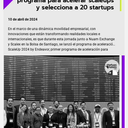
programa para acelerar scaleups
y selecciona a 20 startups
10 de abril de 2024
En el marco de una dinámica movilidad empresarial, con
innovaciones que están transformando realidades locales e
internacionales, es que durante esta jornada junto a Nuam Exchange
y Scalex en la Bolsa de Santiago, se lanzó el programa de aceleración
ScaleUp 2024 by Endeavor, primer programa de aceleración para
scaleups realizado en Chile, aunque su plan de trabajo ya ha sido
probado en otras oficinas de la comunidad global para
emprendedores de alto impacto como Argentina, Brasil, Colombia,
España, Grecia, e Italia, en donde ha tenido un positivo impacto para
las empresas participantes. La misión del programa es generar un
plan […]