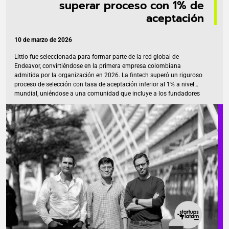
superar proceso con 1% de
aceptación
10 de marzo de 2026
Littio fue seleccionada para formar parte de la red global de
Endeavor, convirtiéndose en la primera empresa colombiana
admitida por la organización en 2026. La fintech superó un riguroso
proceso de selección con tasa de aceptación inferior al 1% a nivel
mundial, uniéndose a una comunidad que incluye a los fundadores
de gigantes como LinkedIn y Netflix, y a referentes colombianos
como Rappi, Platzi y Habi. El respaldo de Endeavor llega cuando
Littio ha impactado la vida de más de 375,000 personas en
Colombia, quienes ya han movido más de US$1,000 millones a
través de la plataforma que ofrece cuentas […]