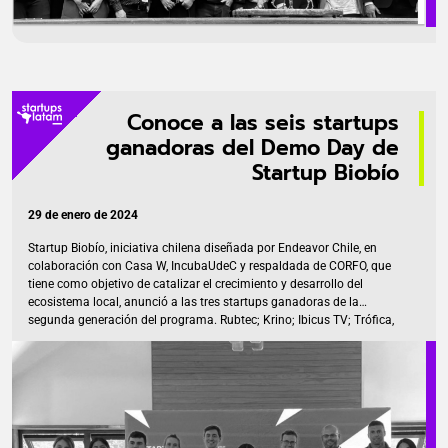
Conoce a las seis startups
ganadoras del Demo Day de
Startup Biobío
29 de enero de 2024
Startup Biobío, iniciativa chilena diseñada por Endeavor Chile, en
colaboración con Casa W, IncubaUdeC y respaldada de CORFO, que
tiene como objetivo de catalizar el crecimiento y desarrollo del
ecosistema local, anunció a las tres startups ganadoras de la
segunda generación del programa. Rubtec; Krino; Ibicus TV; Trófica,
Kendel, y Coloris Biotech, fueron las seis elegidas -de un total de 16
empresas que participaron del demo day- por el jurado compuesto
por representantes de diversas instituciones, fondos de inversión y
emprendedores destacados. Entre ellos José Manuel Correa, director
ejecutivo de Endeavor Chile; Carmen Contreras, gerenta de
Emprendimiento y Start-Up Chile […]