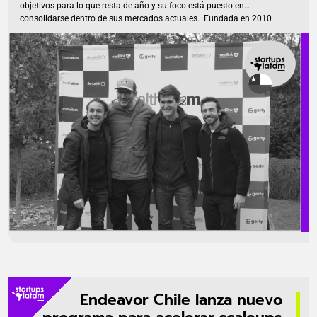
objetivos para lo que resta de año y su foco está puesto en
consolidarse dentro de sus mercados actuales. Fundada en 2010
por Roberto León (CEO), Daniel Guajardo, Guillermo Medel y José
María Iruretagoyena, la healthtech se centra en la industria dental a
través de Dentalink y Medilink. Sus SaaS permiten gestionar y
optimizar los centros de salud con una solución «One-Stop-Shop»,
además, incluye una vertical fintech (Gerty). […]
Endeavor Chile lanza nuevo