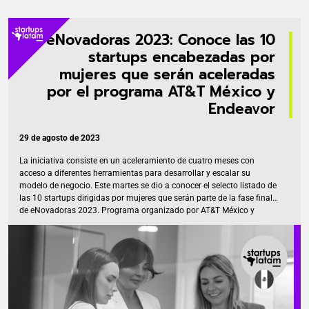
eNovadoras 2023: Conoce las 10
startups encabezadas por
mujeres que serán aceleradas
por el programa AT&T México y
Endeavor
29 de agosto de 2023
La iniciativa consiste en un aceleramiento de cuatro meses con
acceso a diferentes herramientas para desarrollar y escalar su
modelo de negocio. Este martes se dio a conocer el selecto listado de
las 10 startups dirigidas por mujeres que serán parte de la fase final
de eNovadoras 2023. Programa organizado por AT&T México y
Endeavor México, el cual consta de cuatro meses de aceleramiento
bajo la estrategia y metodología de Endeavor con el objetivo de llevar
a las compañía al siguiente nivel. Para esta nueva versión, la
organización tiene como objetivo poder identificar a las «top startups
tecnológicas lideradas por […]