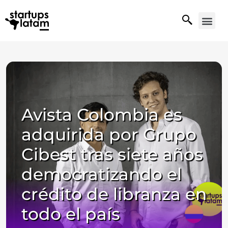
Avista Colombia es
adquirida por Grupo
Cibest tras siete años
democratizando el
crédito de libranza en
todo el país