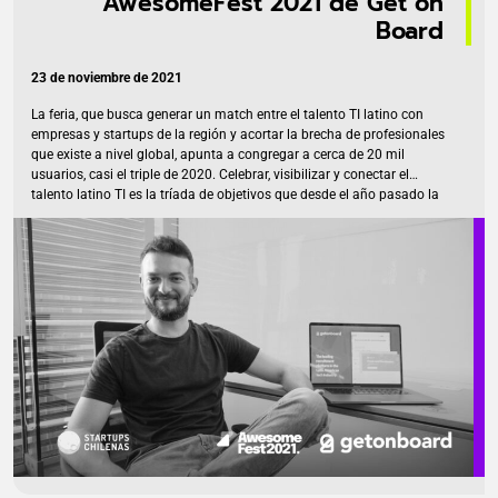
AwesomeFest 2021 de Get on
Board
23 de noviembre de 2021
La feria, que busca generar un match entre el talento TI latino con
empresas y startups de la región y acortar la brecha de profesionales
que existe a nivel global, apunta a congregar a cerca de 20 mil
usuarios, casi el triple de 2020. Celebrar, visibilizar y conectar el
talento latino TI es la tríada de objetivos que desde el año pasado la
startup Get on Board, que desarrollo una plataforma para administrar
el proceso de reclutamiento de profesionales TI y que agrupa a
empresas y profesionales, persigue con su evento AwesomeFest, que
este 14, 15 y 16 de diciembre […]