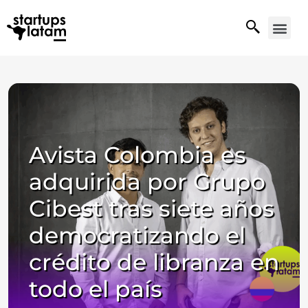
Avista Colombia es
adquirida por Grupo
Cibest tras siete años
democratizando el
crédito de libranza en
todo el país