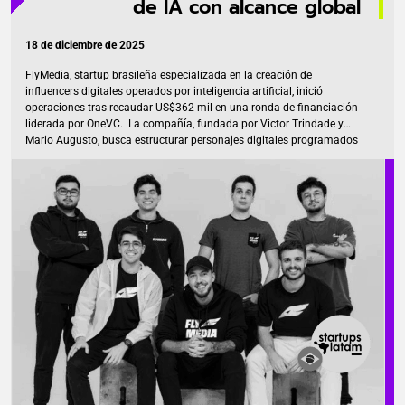
de IA con alcance global
18 de diciembre de 2025
FlyMedia, startup brasileña especializada en la creación de
influencers digitales operados por inteligencia artificial, inició
operaciones tras recaudar US$362 mil en una ronda de financiación
liderada por OneVC. La compañía, fundada por Victor Trindade y
Mario Augusto, busca estructurar personajes digitales programados
para actuar como propiedad intelectual capaz de circular en
diferentes medios, idiomas y regiones desde su lanzamiento. La
inversión contó con la participación de fondos internacionales como
Big Bets, Alter Global, A16z Scout Fund, Norte, Hypersphere, Verve y
FJlabs. También se sumó Fersen Lambranho, presidente de GP
Investments, como inversor individual. FlyMedia: Personajes de IA
para múltiples plataformas […]