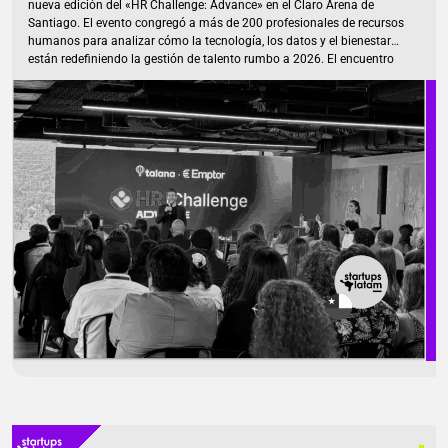
nueva edición del «HR Challenge: Advance» en el Claro Arena de
Santiago. El evento congregó a más de 200 profesionales de recursos
humanos para analizar cómo la tecnología, los datos y el bienestar
están redefiniendo la gestión de talento rumbo a 2026. El encuentro
profundizó en tendencias que están reconfigurando la gestión de
personas: automatización de tareas, uso estratégico de inteligencia
artificial, nuevas culturas laborales, medición del desempeño basada
en data y estrategias de bienestar. Transformación digital y cultura
laboral como ejes del futuro de RR.HH La jornada reunió en […]