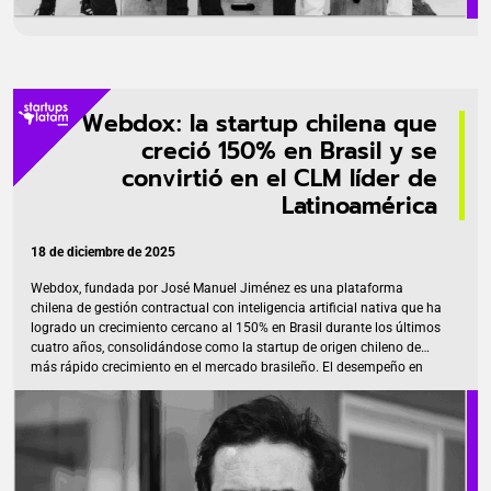
Webdox: la startup chilena que
creció 150% en Brasil y se
convirtió en el CLM líder de
Latinoamérica
18 de diciembre de 2025
Webdox, fundada por José Manuel Jiménez es una plataforma
chilena de gestión contractual con inteligencia artificial nativa que ha
logrado un crecimiento cercano al 150% en Brasil durante los últimos
cuatro años, consolidándose como la startup de origen chileno de
más rápido crecimiento en el mercado brasileño. El desempeño en
Brasil ha sido clave para posicionar a Webdox como el líder en
Contract Lifecycle Management (CLM) de Latinoamérica. La
compañía, que permite a las empresas controlar y automatizar todo
el ciclo de vida de sus contratos desde la solicitud hasta la gestión
post-firma, opera actualmente en más de 13 países de […]