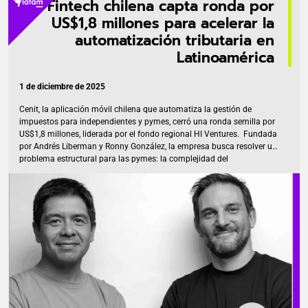
Fintech chilena capta ronda por
US$1,8 millones para acelerar la
automatización tributaria en
Latinoamérica
1 de diciembre de 2025
Cenit, la aplicación móvil chilena que automatiza la gestión de
impuestos para independientes y pymes, cerró una ronda semilla por
US$1,8 millones, liderada por el fondo regional HI Ventures. Fundada
por Andrés Liberman y Ronny González, la empresa busca resolver un
problema estructural para las pymes: la complejidad del
cumplimiento tributario. La inyección de capital permite incorporar
mayor tecnología, fortalecer al equipo y avanzar en su expansión en
Chile y México, donde ya operan para usuarios de Apple y
próximamente en Android. Cenit: Tecnología para un proceso “de un
solo clic” La plataforma se conecta directamente con las autoridades
fiscales, […]