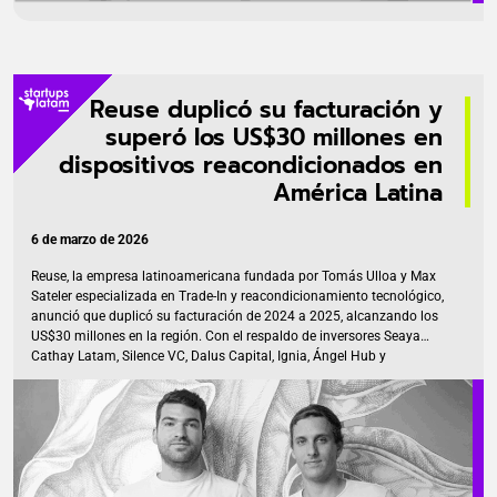
Reuse duplicó su facturación y
superó los US$30 millones en
dispositivos reacondicionados en
América Latina
6 de marzo de 2026
Reuse, la empresa latinoamericana fundada por Tomás Ulloa y Max
Sateler especializada en Trade-In y reacondicionamiento tecnológico,
anunció que duplicó su facturación de 2024 a 2025, alcanzando los
US$30 millones en la región. Con el respaldo de inversores Seaya
Cathay Latam, Silence VC, Dalus Capital, Ignia, Ángel Hub y
Compusoluciones Ventures, además de los fundadores de
Cornershop. Su modelo permite a marcas y retailers gestionar
programas de Trade-In en los que los consumidores entregan sus
dispositivos usados a cambio de crédito o beneficios para adquirir
nuevos productos. Los equipos recibidos pasan por un proceso de
diagnóstico, reacondicionamiento profesional y certificación, […]