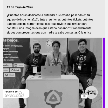
13 de mayo de 2026
¿Cuántas horas dedicaste a entender qué estaba pasando en tu
equipo de ingeniería?¿Cuántas reuniones, cuántos tickets, cuántos
dashboards de herramientas distintas tuviste que revisar para
construir una imagen de lo que estaba pasando? Probablemente
sigues con preguntas que aun nadie te sabe contestar. O la única
persona que puede responder está de vacaciones, se enfermó, o ya no
está presente en la empresa. Ahora imagina tener todas esas
respuestas en un solo lugar, en tiempo real, sin depender de nadie.
Eso es Leanmote, fundada por Diego Giron, Rodrigo Paredes y
Federico Sarmiento. La respuesta es clara: ingeniería de software.
Pero […]