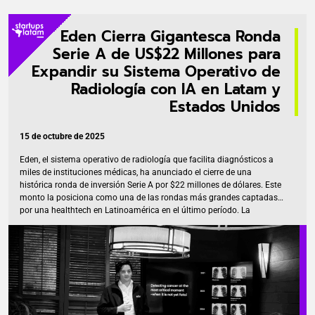
Eden Cierra Gigantesca Ronda
Serie A de US$22 Millones para
Expandir su Sistema Operativo de
Radiología con IA en Latam y
Estados Unidos
15 de octubre de 2025
Eden, el sistema operativo de radiología que facilita diagnósticos a
miles de instituciones médicas, ha anunciado el cierre de una
histórica ronda de inversión Serie A por $22 millones de dólares. Este
monto la posiciona como una de las rondas más grandes captadas
por una healthtech en Latinoamérica en el último período. La
inyección de capital fue co-liderada por los fondos Sierra Ventures y
Liquid 2 Ventures, y contó con la participación destacada de Daniel
Servitje, CEO de Grupo Bimbo. Democratizando el Acceso a
Diagnósticos de Calidad Fundada por el visionario mexicano Julián
Ríos, Eden busca resolver el problema crítico […]