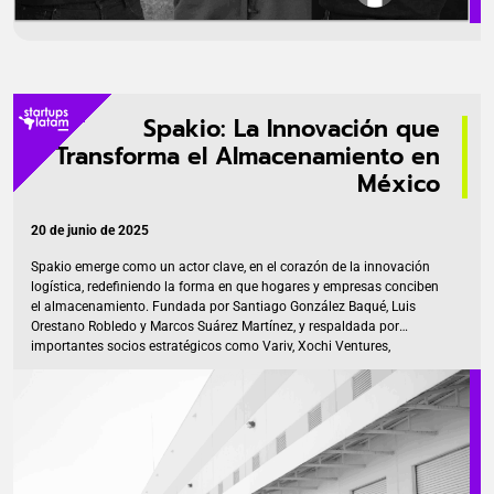
Spakio: La Innovación que
Transforma el Almacenamiento en
México
20 de junio de 2025
Spakio emerge como un actor clave, en el corazón de la innovación
logística, redefiniendo la forma en que hogares y empresas conciben
el almacenamiento. Fundada por Santiago González Baqué, Luis
Orestano Robledo y Marcos Suárez Martínez, y respaldada por
importantes socios estratégicos como Variv, Xochi Ventures,
Liverpool y Cracks Fund de Oso Trava, esta compañía no solo ofrece
espacio, sino una solución flexible y económica diseñada para el
mundo actual. El Desafío del Espacio: Una Nueva Solución con Sello
de Confianza Por años, la búsqueda de espacio extra ha sido una
tarea engorrosa y a menudo costosa. Las soluciones tradicionales,
[…]