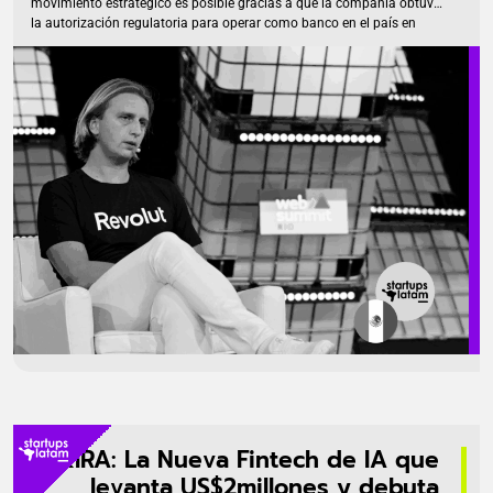
movimiento estratégico es posible gracias a que la compañía obtuvo
la autorización regulatoria para operar como banco en el país en
abril de 2024. Con una impresionante valoración de US$ 75 mil
millones y una base de 65 millones de clientes globales, la entrada de
Revolut en México es vista como el paso clave para consolidar su
presencia en América Latina y un desafío directo a las estructuras de
[…]
KIRA: La Nueva Fintech de IA que
levanta US$2millones y debuta