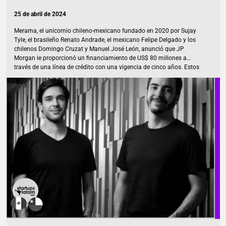
25 de abril de 2024
Merama, el unicornio chileno-mexicano fundado en 2020 por Sujay
Tyle, el brasileño Renato Andrade, el mexicano Felipe Delgado y los
chilenos Domingo Cruzat y Manuel José León, anunció que JP
Morgan le proporcionó un financiamiento de US$ 80 millones a
través de una línea de crédito con una vigencia de cinco años. Estos
fondos se destinarán a la refinanciación completa de su deuda y
para continuar impulsando el crecimiento orgánico de la empresa.
«Esta nueva línea de crédito nos permitirá fortalecer nuestras
unidades de negocio, refinanciar obligaciones existentes y explorar
nuevas oportunidades de expansión en América Latina. Es un
importante […]