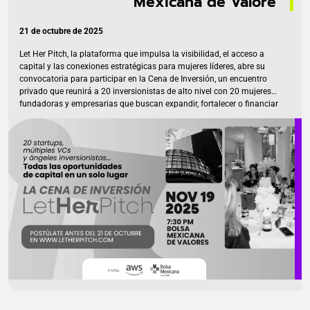
Mexicana de Valore
21 de octubre de 2025
Let Her Pitch, la plataforma que impulsa la visibilidad, el acceso a
capital y las conexiones estratégicas para mujeres líderes, abre su
convocatoria para participar en la Cena de Inversión, un encuentro
privado que reunirá a 20 inversionistas de alto nivel con 20 mujeres
fundadoras y empresarias que buscan expandir, fortalecer o financiar
sus compañías. La cena se llevará a cabo el 19 de noviembre de
2025 en la Bolsa Mexicana de Valores, como parte de la 4ª edición de
Let Her Pitch CDMX, evento que reúne a fundadoras, ejecutivas,
inversionistas y líderes de impacto de toda Latinoamérica. Un
espacio […]