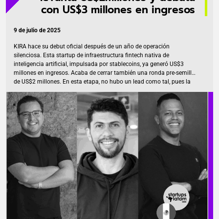
con US$3 millones en ingresos
9 de julio de 2025
KIRA hace su debut oficial después de un año de operación
silenciosa. Esta startup de infraestructura fintech nativa de
inteligencia artificial, impulsada por stablecoins, ya generó US$3
millones en ingresos. Acaba de cerrar también una ronda pre-semilla
de US$2 millones. En esta etapa, no hubo un lead como tal, pues la
participación provino principalmente de ángeles inversionistas
privados y micro-fondos VC. KIRA redefine el lanzamiento de
productos fintech globales para compañías no financieras. Desde
bancos hasta minoristas y exportadores, estas empresas pueden
lanzar remesas, pagos transfronterizos, billeteras digitales, nómina
internacional o cuentas en USD. No necesitan construir desde cero ni
[…]