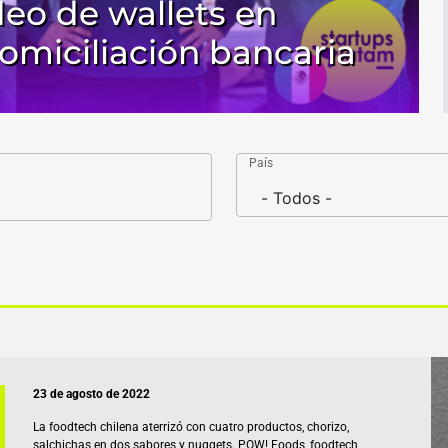
deo de wallets en
miciliación bancaria
País
23 de agosto de 2022
La foodtech chilena aterrizó con cuatro productos, chorizo,
salchichas en dos sabores y nuggets. POW! Foods, foodtech