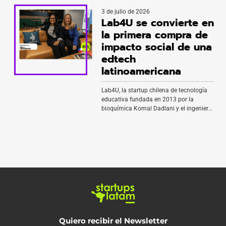
Voii. La aprobación sitúa a la compañía
3 de julio de 2026
a un paso de obtener su propia licencia
Lab4U se convierte en
bancaria y marcar un antes y un después
en su historia desde que […]
la primera compra de
impacto social de una
edtech
latinoamericana
Lab4U, la startup chilena de tecnología
educativa fundada en 2013 por la
bioquímica Komal Dadlani y el ingeniero
Álvaro Peralta, es adquirida por
Britebound, organización
estadounidense sin fines de lucro con
sede en Boston dedicada a inspirar a
jóvenes a descubrir su potencial y
construir su camino profesional. La
operación marca un hito histórico: es […]
Quiero recibir el Newsletter