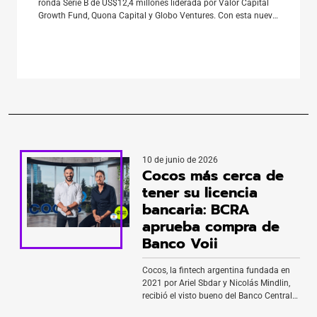
ronda Serie B de US$12,4 millones liderada por Valor Capital
Growth Fund, Quona Capital y Globo Ventures. Con esta nueva
inyección, la compañía supera los US$26,4 millones
levantados desde su fundación en 2019 por Paulo Silva, quien
acumuló […]
10 de junio de 2026
Cocos más cerca de
tener su licencia
bancaria: BCRA
aprueba compra de
Banco Voii
Cocos, la fintech argentina fundada en
2021 por Ariel Sbdar y Nicolás Mindlin,
recibió el visto bueno del Banco Central
para avanzar con la compra de Banco