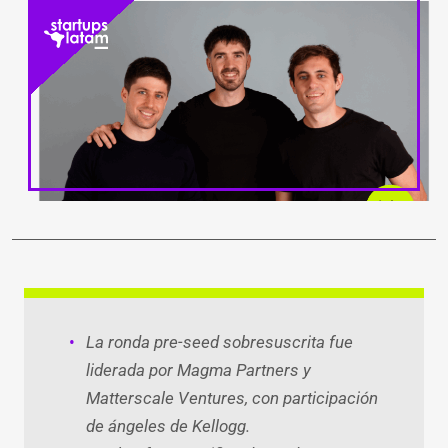
LinkedIn
Facebook
WhatsApp
Twitter
Teleg
Ema
La ronda pre-seed sobresuscrita fue
liderada por Magma Partners y
Matterscale Ventures, con participación
de ángeles de Kellogg.