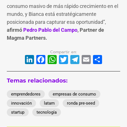
consumo masivo de más rápido crecimiento en el
mundo, y Bianca está estratégicamente
posicionada para capturar esa oportunidad”,
afirmó
Pedro Pablo del Campo
, Partner de
Magma Partners.
LinkedIn
Facebook
WhatsApp
Twitter
Telegram
Email
Compa
Temas relacionados:
emprendedores
empresas de consumo
innovación
latam
ronda pre-seed
startup
tecnología