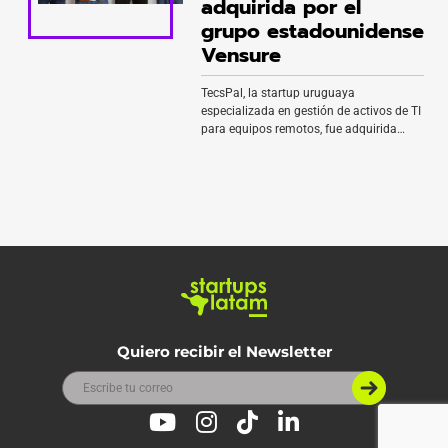
adquirida por el
tecnología y red de distribución de LQN
con la capacidad de originación y
grupo estadounidense
licencias […]
Vensure
TecsPal, la startup uruguaya
especializada en gestión de activos de TI
para equipos remotos, fue adquirida
por Vensure Employer Solutions, uno de
los principales proveedores globales de
tecnología para recursos humanos con
sede en Chandler, Arizona. La
negociación tomó casi un año y ambas
compañías la cerraron en junio. Además,
el acuerdo incorpora a TecsPal al […]
Quiero recibir el Newsletter