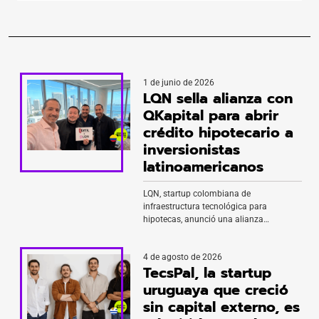
1 de junio de 2026
LQN sella alianza con
QKapital para abrir
crédito hipotecario a
inversionistas
latinoamericanos
LQN, startup colombiana de
infraestructura tecnológica para
hipotecas, anunció una alianza
estratégica con QKapital, firma
estadounidense especializada en crédito
4 de agosto de 2026
transfronterizo, para construir una
TecsPal, la startup
plataforma que facilite el acceso de
inversionistas latinoamericanos al
uruguaya que creció
financiamiento inmobiliario en Estados
sin capital externo, es
Unidos. La integración combina la