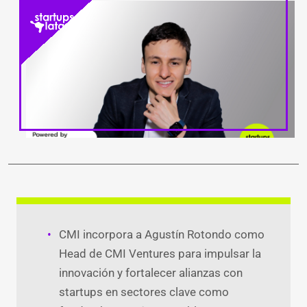
LinkedIn
Facebook
WhatsApp
Twitter
Teleg
Ema
CMI incorpora a Agustín Rotondo como
Head de CMI Ventures para impulsar la
innovación y fortalecer alianzas con
startups en sectores clave como