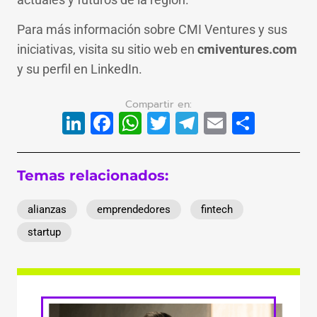
Para más información sobre CMI Ventures y sus
iniciativas, visita su sitio web en
cmiventures.com
y su perfil en LinkedIn.
LinkedIn
Facebook
WhatsApp
Twitter
Telegram
Email
Compa
Temas relacionados:
alianzas
emprendedores
fintech
startup