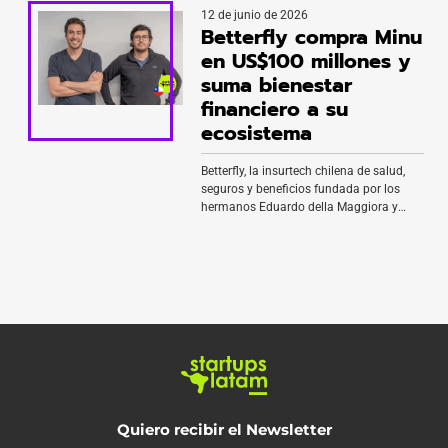
12 de junio de 2026
colaboró durante más de dos años. La
Betterfly compra Minu
transacción se cerró a finales de mayo e
integró por completo al equipo de
en US$100 millones y
Beezion dentro de la operación de Dapta.
suma bienestar
Con […]
financiero a su
ecosistema
Betterfly, la insurtech chilena de salud,
seguros y beneficios fundada por los
hermanos Eduardo della Maggiora y
Cristóbal della Maggiora, adquirió a
Minu, una startup mexicana de bienestar
financiero corporativo, en una operación
que se habría cerrado en US$100
millones. Con esto, se ubicaría entre las
mayores transacciones entre startups de
Latinoamérica y suma la […]
Quiero recibir el Newsletter