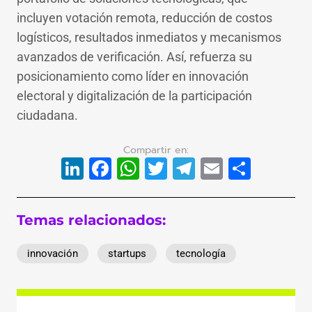
incluyen votación remota, reducción de costos
logísticos, resultados inmediatos y mecanismos
avanzados de verificación. Así, refuerza su
posicionamiento como líder en innovación
electoral y digitalización de la participación
ciudadana.
LinkedIn
Facebook
WhatsApp
Twitter
Telegram
Email
Compa
Temas relacionados:
innovación
startups
tecnología