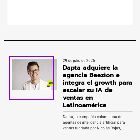
Credicorp. Hoy la compañía tiene 66 empleados, factura
US$8,4 millones anualizados y mueve más de US$33 mil
millones en […]
29 de julio de 2026
Dapta adquiere la
agencia Beezion e
integra el growth para
escalar su IA de
ventas en
Latinoamérica
Dapta, la compañía colombiana de
agentes de inteligencia artificial para
ventas fundada por Nicolás Rojas,
adquirió Beezion, la agencia
especializada en paid media con la que