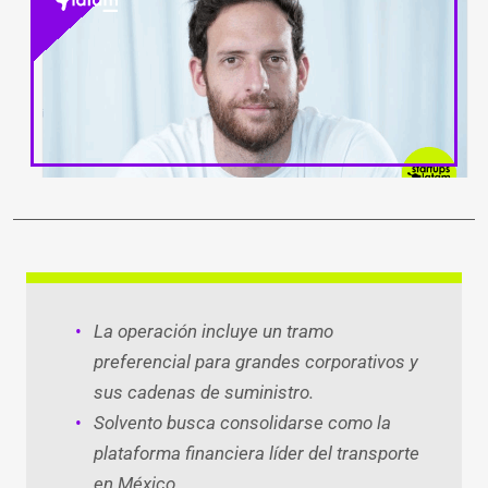
LinkedIn
Facebook
WhatsApp
Twitter
Teleg
Ema
La operación incluye un tramo
preferencial para grandes corporativos y
sus cadenas de suministro.
Solvento busca consolidarse como la
plataforma financiera líder del transporte
en México.