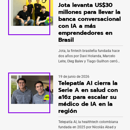
Jota levanta US$30
millones para llevar la
banca conversacional
con IA a más
emprendedores en
Brasil
Jota, la fintech brasileña fundada hace
dos años por Davi Holanda, Marcelo
Leite, Oleg Balev y Tiago Guilhon cerró
una Serie A de US$30 millones liderada
por Haun Ventures, la firma fundada por
19 de junio de 2026
Katie Haun, exfiscal federal de Estados
Telepatía AI cierra la
Unidos y exgeneral partner de
Andreessen Horowitz. Se trata de la
Serie A en salud con
primera inversión de Haun Ventures, […]
a16z para escalar su
médico de IA en la
región
Telepatía AI, la healthtech colombiana
fundada en 2025 por Nicolás Abad y