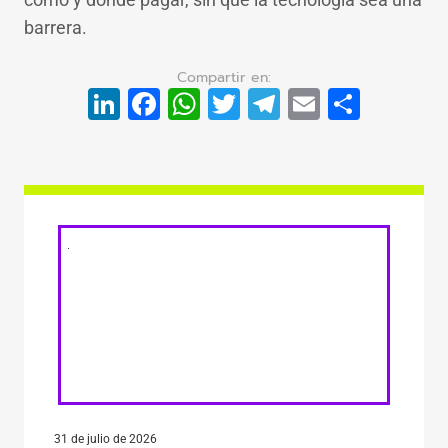
barrera.
LinkedIn
Facebook
WhatsApp
Twitter
Telegram
Email
Compa
31 de julio de 2026