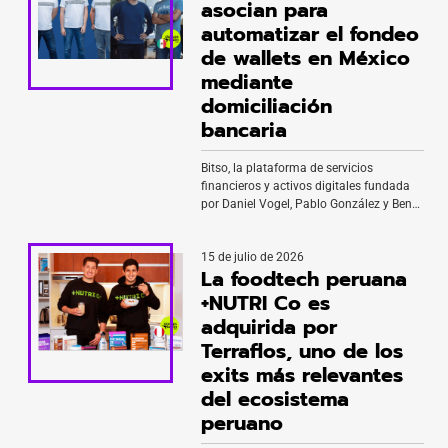
asocian para
automatizar el fondeo
de wallets en México
mediante
domiciliación
bancaria
Bitso, la plataforma de servicios
financieros y activos digitales fundada
por Daniel Vogel, Pablo González y Ben
Peters, anunció una alianza con Belvo, la
fintech de open finance fundada por
15 de julio de 2026
Pablo Viguera y Uri Tintoré. Gracias a
La foodtech peruana
esta integración, los usuarios podrán
autorizar cargos recurrentes desde sus
+NUTRI Co es
cuentas bancarias para agregar fondos
adquirida por
a su wallet de Bitso. Así, ya no […]
Terraflos, uno de los
exits más relevantes
del ecosistema
peruano