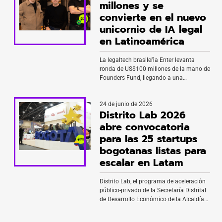
millones y se
convierte en el nuevo
unicornio de IA legal
en Latinoamérica
La legaltech brasileña Enter levanta
ronda de US$100 millones de la mano de
Founders Fund, llegando a una
valuación de US$1.200 millones,
convirtiéndose en el primer unicornio de
24 de junio de 2026
inteligencia artificial aplicada al sector
Distrito Lab 2026
legal en América Latina. Fundada en
2023 por Mateus Costa-Ribeiro, Michael
abre convocatoria
Mac-Vicar y Henrique Vaz, Enter
para las 25 startups
desarrolla una plataforma de inteligencia
bogotanas listas para
artificial […]
escalar en Latam
Distrito Lab, el programa de aceleración
público-privado de la Secretaría Distrital
de Desarrollo Económico de la Alcaldía
de Bogotá y Colombia Tech Week, abrió
su convocatoria 2026 para startups