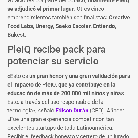
votaciones por parte del público,
finalmente PleIQ
se adjudicó el primer lugar
. Otros cinco
emprendimientos también son finalistas
: Creative
Food Labs, Unergy, Saeko Escolar, Entiendo,
Bukest
.
PleIQ recibe pack para
potenciar su servicio
«
Esto es
un gran honor y una gran validación para
el impacto de PleIQ, que ya contribuye en la
educación de más de 200.000 mil niños y niña
s.
Esto, a través del uso responsable de la
tecnología», señaló
Edison Durán
(CEO). Añade:
«Fue una gran experiencia competir con tan
excelentes startups de toda Latinoamérica.
Recibir el feedback honesto y certero de un jurado