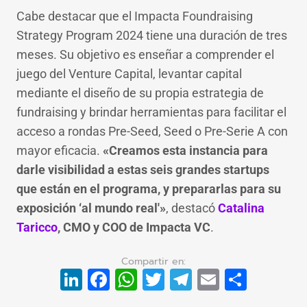
Cabe destacar que el Impacta Foundraising
Strategy Program 2024 tiene una duración de tres
meses. Su objetivo es enseñar a comprender el
juego del Venture Capital, levantar capital
mediante el diseño de su propia estrategia de
fundraising y brindar herramientas para facilitar el
acceso a rondas Pre-Seed, Seed o Pre-Serie A con
mayor eficacia.
«Creamos esta instancia para
darle visibilidad a estas seis grandes startups
que están en el programa, y prepararlas para su
exposición ‘al mundo real'»
, destacó
Catalina
Taricco
, CMO y COO de Impacta VC
.
LinkedIn
Facebook
WhatsApp
Twitter
Telegram
Email
Compa