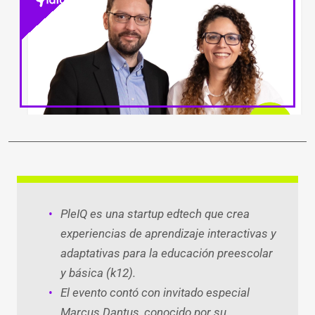
LinkedIn
Facebook
WhatsApp
Twitter
Teleg
Ema
PleIQ es una startup edtech que crea
experiencias de aprendizaje interactivas y
adaptativas para la educación preescolar
y básica (k12).
El evento contó con invitado especial
Marcus Dantus, conocido por su