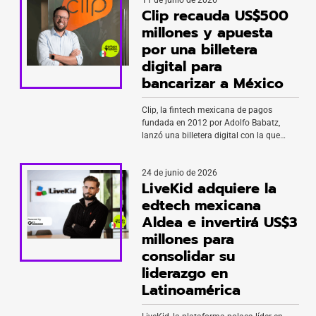
Clip recauda US$500
millones y apuesta
por una billetera
digital para
bancarizar a México
Clip, la fintech mexicana de pagos
fundada en 2012 por Adolfo Babatz,
lanzó una billetera digital con la que
busca incorporar a millones de
consumidores y pequeñas empresas al
24 de junio de 2026
sistema financiero formal del país. El
LiveKid adquiere la
producto fue desarrollado en alianza con
Ant International, Mastercard y
edtech mexicana
TelevisaUnivision, y ofrecerá cuentas
Aldea e invertirá US$3
digitales para pagos cotidianos, servicios
millones para
bancarios […]
consolidar su
liderazgo en
Latinoamérica