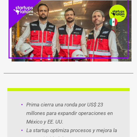
LinkedIn
Facebook
WhatsApp
Twitter
Teleg
Ema
Prima cierra una ronda por US$ 23
millones para expandir operaciones en
México y EE. UU.
La startup optimiza procesos y mejora la