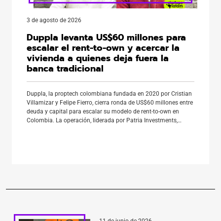
3 de agosto de 2026
Duppla levanta US$60 millones para
escalar el rent-to-own y acercar la
vivienda a quienes deja fuera la
banca tradicional
Duppla, la proptech colombiana fundada en 2020 por Cristian
Villamizar y Felipe Fierro, cierra ronda de US$60 millones entre
deuda y capital para escalar su modelo de rent-to-own en
Colombia. La operación, liderada por Patria Investments,
marca la primera inversión de venture capital de la gestora en
el país. Además, suma a Skandia Planeación
Financiera, Cometa, Grupo Pegasus y Nazca como nuevos
inversionistas. El […]
11 de junio de 2026