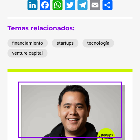
LinkedIn
Facebook
WhatsApp
Twitter
Telegram
Email
Compa
Temas relacionados:
financiamiento
startups
tecnología
venture capital