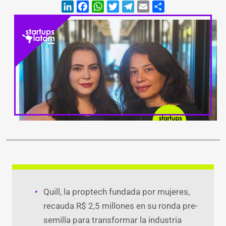
LinkedIn
Facebook
WhatsApp
Twitter
Teleg
Ema
Quill, la proptech fundada por mujeres,
recauda R$ 2,5 millones en su ronda pre-
semilla para transformar la industria