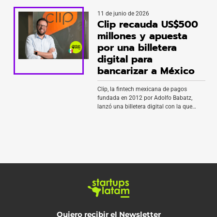
para acelerar su crecimiento en México y
11 de junio de 2026
Argentina. La ronda reunió a fondos
Clip recauda US$500
como Latin Leap, CrossBoundary, Yango
Ventures, Promotora Social de México y
millones y apuesta
Satrack Ventures, además de OEMs
por una billetera
vinculados […]
digital para
bancarizar a México
Clip, la fintech mexicana de pagos
fundada en 2012 por Adolfo Babatz,
lanzó una billetera digital con la que
busca incorporar a millones de
consumidores y pequeñas empresas al
sistema financiero formal del país. El
producto fue desarrollado en alianza con
Ant International, Mastercard y
TelevisaUnivision, y ofrecerá cuentas
digitales para pagos cotidianos, servicios
bancarios […]
Quiero recibir el Newsletter