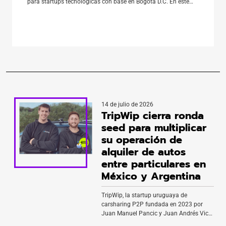
para startups tecnológicas con base en Bogotá D.C. En este
contexto, la iniciativa busca seleccionar a 25 empresas con
tracción validada que estén listas para conectar con inversión
[…]
14 de julio de 2026
TripWip cierra ronda
seed para multiplicar
su operación de
alquiler de autos
entre particulares en
México y Argentina
TripWip, la startup uruguaya de
carsharing P2P fundada en 2023 por
Juan Manuel Pancic y Juan Andrés Vico,
cierra ronda seed de US$ 4,2 millones