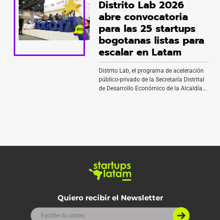
Distrito Lab 2026
Credicorp. Hoy la compañía tiene 66
empleados, factura US$8,4 millones
abre convocatoria
anualizados y mueve más de US$33 mil
para las 25 startups
millones en […]
bogotanas listas para
escalar en Latam
Distrito Lab, el programa de aceleración
público-privado de la Secretaría Distrital
de Desarrollo Económico de la Alcaldía
de Bogotá y Colombia Tech Week, abrió
su convocatoria 2026 para startups
tecnológicas con base en Bogotá D.C. En
este contexto, la iniciativa busca
seleccionar a 25 empresas con tracción
validada que estén listas para conectar
con inversión […]
Quiero recibir el Newsletter