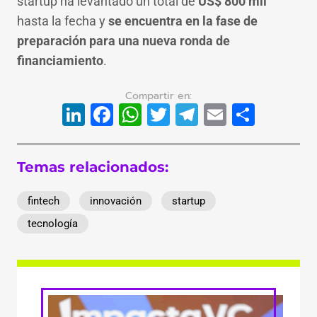
startup ha levantado un total de
US$ 800 mil
hasta la fecha y
se encuentra en la fase de
preparación para una nueva ronda de
financiamiento
.
LinkedIn
Facebook
WhatsApp
Twitter
Telegram
Email
Compa
Temas relacionados:
fintech
innovación
startup
tecnología