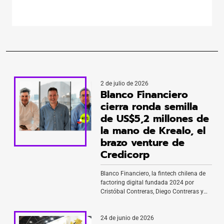
Corea del Sur ya están piloteando […]
2 de julio de 2026
Blanco Financiero
cierra ronda semilla
de US$5,2 millones de
la mano de Krealo, el
brazo venture de
Credicorp
Blanco Financiero, la fintech chilena de
factoring digital fundada 2024 por
Cristóbal Contreras, Diego Contreras y
Andrés Hortal, cierra una ronda semilla
de US$5,2 millones liderada por Krealo, el
24 de junio de 2026
brazo de inversión en startups del grupo