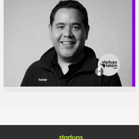
privado especializado en mercados emergentes. El acuerdo marca un
hito para la compañía: es la primera vez que opera con toda su
estructura de financiamiento en pesos mexicanos, lo que fortalece su
crecimiento sostenible y reduce su exposición cambiaria. Ambos
actores […]