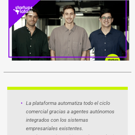
LinkedIn
Facebook
WhatsApp
Twitter
Teleg
Ema
La plataforma automatiza todo el ciclo
comercial
gracias a agentes autónomos
integrados con los sistemas
empresariales existentes.