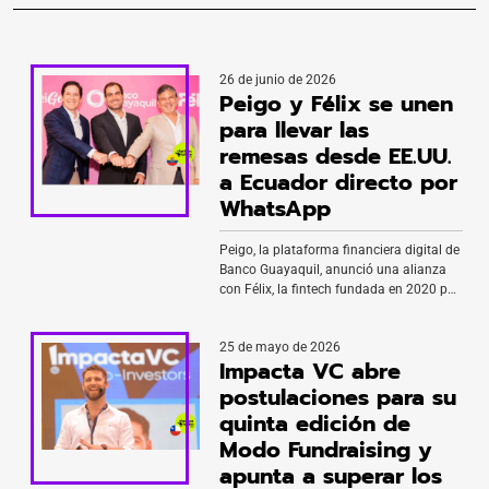
26 de junio de 2026
Peigo y Félix se unen
para llevar las
remesas desde EE.UU.
a Ecuador directo por
WhatsApp
Peigo, la plataforma financiera digital de
Banco Guayaquil, anunció una alianza
con Félix, la fintech fundada en 2020 por
el mexicano Bernardo García y el
venezolano Manuel Godoy para facilitar
25 de mayo de 2026
el envío de remesas a través de
Impacta VC abre
WhatsApp. La integración permite que
los usuarios de Peigo generen una
postulaciones para su
solicitud de envío desde la app,
quinta edición de
compartan […]
Modo Fundraising y
apunta a superar los