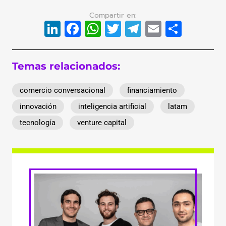
LinkedIn
Facebook
WhatsApp
Twitter
Telegram
Email
Compa
Temas relacionados:
comercio conversacional
financiamiento
innovación
inteligencia artificial
latam
tecnología
venture capital