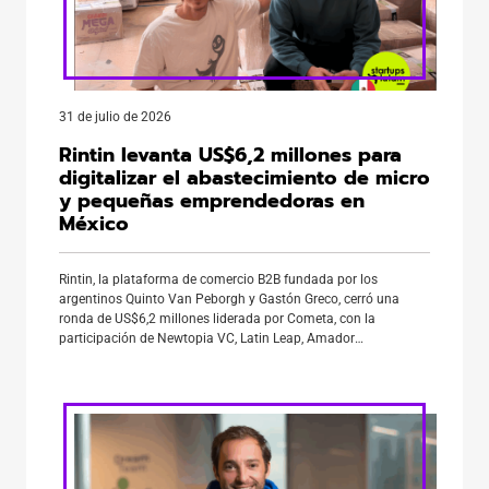
31 de julio de 2026
Rintin levanta US$6,2 millones para
digitalizar el abastecimiento de micro
y pequeñas emprendedoras en
México
Rintin, la plataforma de comercio B2B fundada por los
argentinos Quinto Van Peborgh y Gastón Greco, cerró una
ronda de US$6,2 millones liderada por Cometa, con la
participación de Newtopia VC, Latin Leap, Amador
Holdings y FJ Labs, además de ángeles inversores como
Guillermo Rauch (Vercel), Guibert Englebienne (Globant),
Adolfo Babatz (Clip), Josh Silverman (Etsy) y Matías Woloski
(Auth0), entre otros. […]