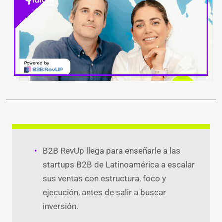
LinkedIn
Facebook
WhatsApp
Twitter
Teleg
Ema
B2B RevUp llega para enseñarle a las
startups B2B de Latinoamérica a escalar
sus ventas con estructura, foco y
ejecución, antes de salir a buscar
inversión.