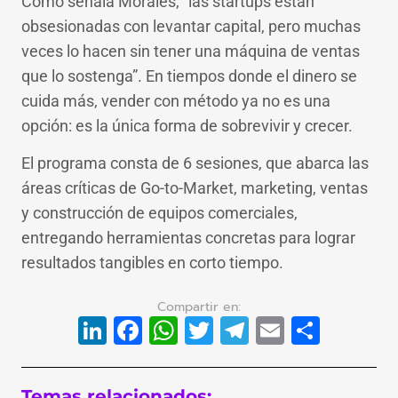
Como señala Morales, “las startups están
obsesionadas con levantar capital, pero muchas
veces lo hacen sin tener una máquina de ventas
que lo sostenga”. En tiempos donde el dinero se
cuida más, vender con método ya no es una
opción: es la única forma de sobrevivir y crecer.
El programa consta de 6 sesiones, que abarca las
áreas críticas de Go-to-Market, marketing, ventas
y construcción de equipos comerciales,
entregando herramientas concretas para lograr
resultados tangibles en corto tiempo.
LinkedIn
Facebook
WhatsApp
Twitter
Telegram
Email
Compa
Temas relacionados: