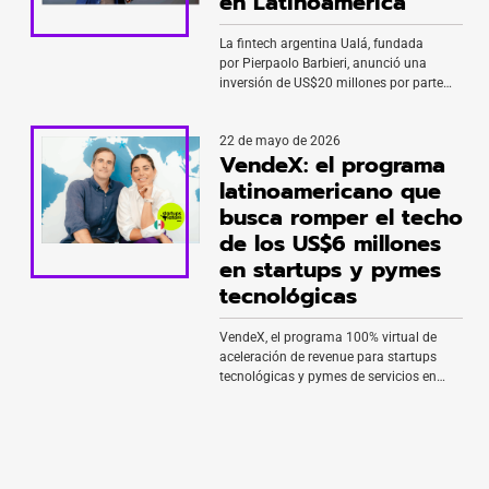
en Latinoamérica
La fintech argentina Ualá, fundada
por Pierpaolo Barbieri, anunció una
inversión de US$20 millones por parte
de Tether, como parte de la ronda de
financiamiento por US$197
22 de mayo de 2026
millones anunciada en marzo. La
VendeX: el programa
operación incorpora al emisor de la
stablecoin USDT al grupo de accionistas
latinoamericano que
de la compañía, que alcanzó una
busca romper el techo
valoración de US$3.200 millones. Los
de los US$6 millones
recursos permitirán acelerar el
crecimiento de Ualá y […]
en startups y pymes
tecnológicas
VendeX, el programa 100% virtual de
aceleración de revenue para startups
tecnológicas y pymes de servicios en
América Latina, anuncia su segunda
edición con inicio el 2 de julio de 2026.
Fundada por Nicole Carranza,
cofundadora de Ngrowth en Perú, y
Diego Morales, cofundador de Rocket