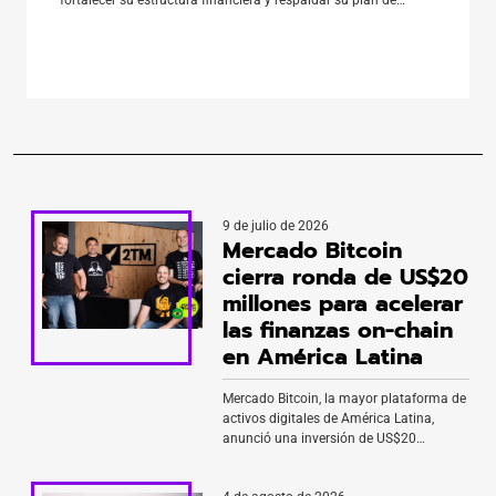
expansión en América Latina. En la operación participó Banco
de Occidente, una de las entidades del Grupo Aval, con un
aporte de US$18,5 […]
9 de julio de 2026
Mercado Bitcoin
cierra ronda de US$20
millones para acelerar
las finanzas on-chain
en América Latina
Mercado Bitcoin, la mayor plataforma de
activos digitales de América Latina,
anunció una inversión de US$20
millones por parte de Tether. La ronda
también incluye a los fundadores de la