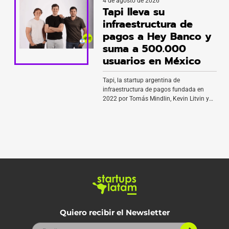
4 de agosto de 2026
compañía y a SoftBank, que ya era
Tapi lleva su
accionista desde que Mercado Bitcoin se
convirtió en unicornio en 2021. Fundada
infraestructura de
en 2013 por Roberto Dagnoni, Gustavo
pagos a Hey Banco y
[…]
suma a 500.000
usuarios en México
Tapi, la startup argentina de
infraestructura de pagos fundada en
2022 por Tomás Mindlin, Kevin Litvin y
Nicolás Andriano, anunció una alianza
con Hey Banco, el neobanco digital
de BanRegio que se convirtió en banco
independiente a inicios de 2026. La
integración permitirá que los cerca de
500.000 usuarios de Hey Banco paguen
desde la aplicación servicios como […]
Quiero recibir el Newsletter