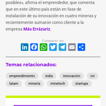
posibles», afirma el emprendedor, que comenta
que en este último país están en fase de
instalación de su innovación en cuatro mineras y
recientemente sumaron como cliente a la
empresa
Más Errázuriz
.
LinkedIn
Facebook
WhatsApp
Twitter
Telegram
Email
Compa
Temas relacionados:
emprendimiento
india
innovación
iot
latam
minería
minetech
startups