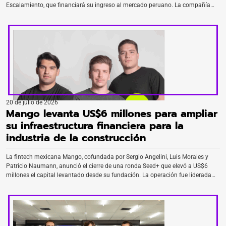
Escalamiento, que financiará su ingreso al mercado peruano. La compañía
desarrolló una plataforma de selección de talento basada en inteligencia
artificial que evalúa a cientos de candidatos de forma simultánea, reduciendo
hasta un 90% […]
20 de julio de 2026
Mango levanta US$6 millones para ampliar
su infraestructura financiera para la
industria de la construcción
La fintech mexicana Mango, cofundada por Sergio Angelini, Luis Morales y
Patricio Naumann, anunció el cierre de una ronda Seed+ que elevó a US$6
millones el capital levantado desde su fundación. La operación fue liderada
por Brick & Mortar Ventures, con la participación de Ironspring Ventures. La
compañía desarrolla infraestructura financiera para la industria de […]