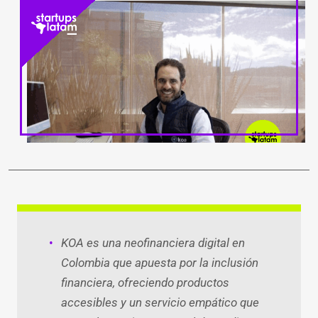
LinkedIn
Facebook
WhatsApp
Twitter
Teleg
Ema
KOA es una neofinanciera digital en
Colombia que apuesta por la inclusión
financiera, ofreciendo productos
accesibles y un servicio empático que