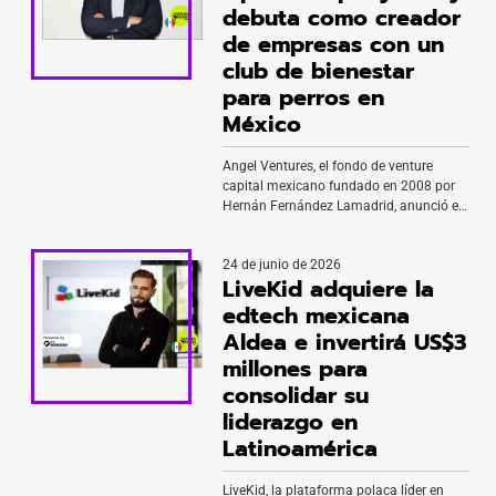
debuta como creador
de empresas con un
club de bienestar
para perros en
México
Angel Ventures, el fondo de venture
capital mexicano fundado en 2008 por
Hernán Fernández Lamadrid, anunció el
lanzamiento de Apex Company Lab, una
nueva unidad de negocio diseñada para
24 de junio de 2026
desarrollar y operar empresas propias
LiveKid adquiere la
desde cero o mediante la adquisición de
negocios tradicionales con potencial de
edtech mexicana
escala. Además, su primera empresa es
Aldea e invertirá US$3
Bark & Co, […]
millones para
consolidar su
liderazgo en
Latinoamérica
LiveKid, la plataforma polaca líder en