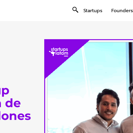
Startups
Founders
up
a de
lones