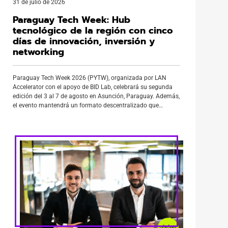
31 de julio de 2026
Paraguay Tech Week: Hub
tecnológico de la región con cinco
días de innovación, inversión y
networking
Paraguay Tech Week 2026 (PYTW), organizada por LAN
Accelerator con el apoyo de BID Lab, celebrará su segunda
edición del 3 al 7 de agosto en Asunción, Paraguay. Además,
el evento mantendrá un formato descentralizado que
convertirá a la ciudad en una multiplataforma de innovación
con actividades simultáneas en distintos espacios. En ese
contexto, la […]