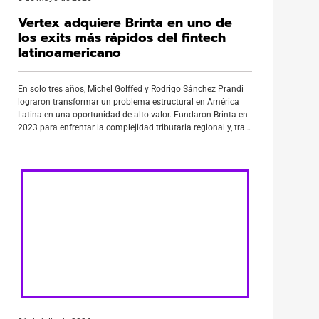
Vertex adquiere Brinta en uno de
los exits más rápidos del fintech
latinoamericano
En solo tres años, Michel Golffed y Rodrigo Sánchez Prandi
lograron transformar un problema estructural en América
Latina en una oportunidad de alto valor. Fundaron Brinta en
2023 para enfrentar la complejidad tributaria regional y, tras
un crecimiento acelerado, vendieron la compañía a Vertex en
marzo de 2026, consolidando uno de los exits más rápidos
[…]