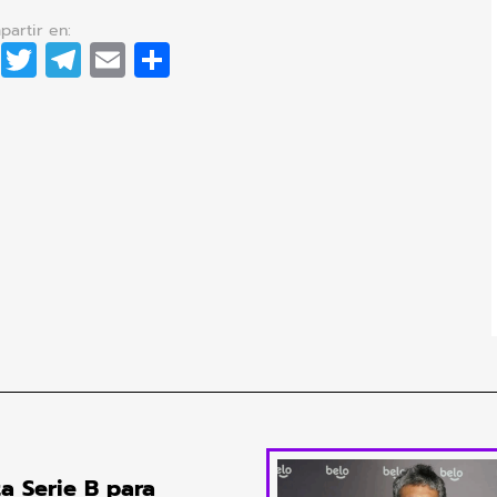
dIn
cebook
WhatsApp
Twitter
Telegram
Email
Compartir
ta Serie B para