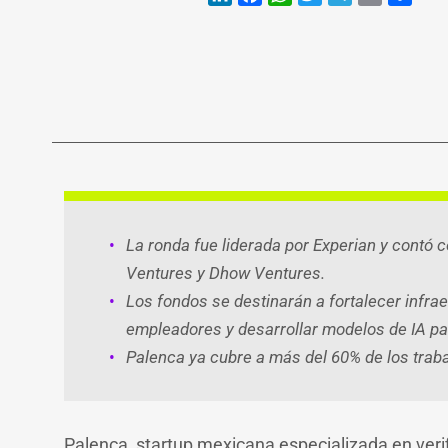
LinkedIn
Faceb
Wh
T
La ronda fue liderada por Experian y contó c
Ventures y Dhow Ventures.
Los fondos se destinarán a fortalecer infra
empleadores y desarrollar modelos de IA par
Palenca ya cubre a más del 60% de los trab
Palenca, startup mexicana especializada en verifi