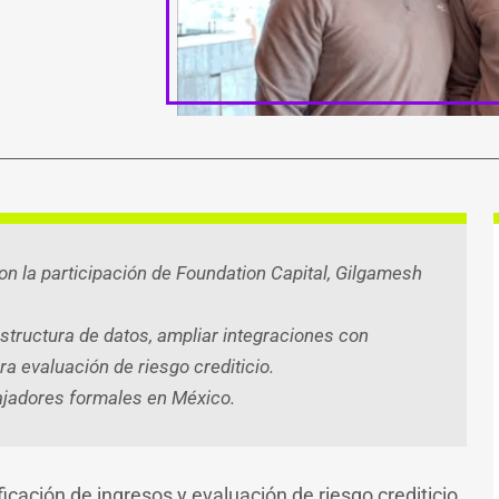
ook
atsApp
witter
Telegram
Email
Compartir
on la participación de Foundation Capital, Gilgamesh
estructura de datos, ampliar integraciones con
a evaluación de riesgo crediticio.
ajadores formales en México.
cación de ingresos y evaluación de riesgo crediticio,