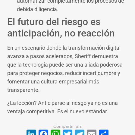
automatizar completamente los procesos de
debida diligencia.
El futuro del riesgo es
anticipación, no reacción
En un escenario donde la transformación digital
avanza a pasos acelerados, Sheriff demuestra
que la tecnología puede ser una aliada poderosa
para proteger negocios, reducir incertidumbre y
fomentar una cultura empresarial más
transparente.
¿La lección? Anticiparse al riesgo ya no es una
ventaja competitiva. Es el nuevo estándar.
LinkedIn
Facebook
WhatsApp
Twitter
Telegram
Email
Compa