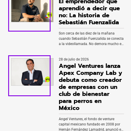
El emprendedor que
aprendió a decir que
no: La historia de
Sebastián Fuenzalida
Son cerca de las diez de la mañana
cuando Sebastián Fuenzalida se conecta
a la videollamada. No demora mucho en
dejar claro cuál es la palabra que más ha
marcado su carrera: decisión. Habla con
28 de julio de 2026
la tranquilidad de quien lleva más de dos
Angel Ventures lanza
décadas emprendiendo, pero también
con la certeza de haber cambiado
Apex Company Lab y
profundamente la […]
debuta como creador
de empresas con un
club de bienestar
para perros en
México
Angel Ventures, el fondo de venture
capital mexicano fundado en 2008 por
Hernán Fernández Lamadrid, anunció el