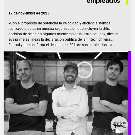
empleados
17 de noviembre de 2023
«Con el propósito de potenciar la velocidad y eficiencia, hemos
realizado ajustes en nuestra organización que incluyen la difícil
decisión de dejar ir a algunos miembros de nuestro equipo», dice en
sus primeras líneas la declaración pública de la fintech chilena
Fintual y que confirma el despido del 20% de sus empleados. La
startup fundada en 2016 por Pedro Pineda, Agustín Feuerhake, Omar
Larré y Andrés Marinkovic, menciona en el comunicado que este
proceso pretende «simplificar nuestra operación, promoviendo una
estructura mejor coordinada que facilita la colaboración entre
equipos y el desarrollo de soluciones financieras de calidad (…)
Estamos reorientando […]