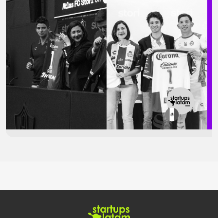
Coahuila Como parte de su estrategia de expansión, Stori invertirá
US$ 20 millones para mejorar el acceso a servicios financieros en
Jalisco y Coahuila, estados clave en bienestar financiero, según la
Encuesta Nacional sobre Salud Financiera (ENSAFI) 2023. La […]