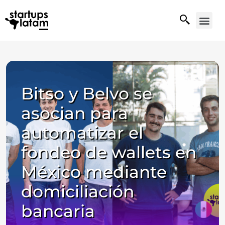
Bitso y Belvo se
asocian para
automatizar el
fondeo de wallets en
México mediante
domiciliación
bancaria