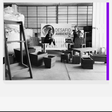
Farfán, fundadora de DesafíoAmbiente.cl, la idea siempre fue ir más
allá. “Queríamos romper la rutina de reciclar porque es bueno para el
planeta y demostrar que además de eso podíamos innovar, generar
tecnologías, nuevos materiales y crear trabajo. Y ese es hoy nuestro
principal objetivo, mostrar una nueva dimensión del reciclaje”,
reconoce […]