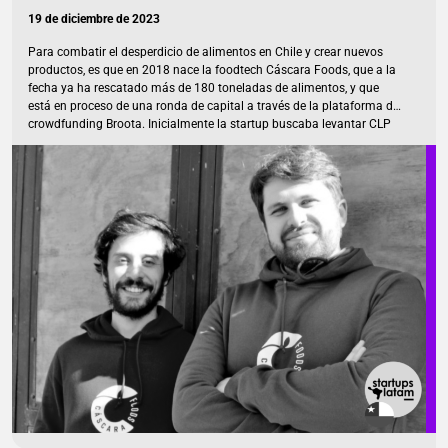
19 de diciembre de 2023
Para combatir el desperdicio de alimentos en Chile y crear nuevos
productos, es que en 2018 nace la foodtech Cáscara Foods, que a la
fecha ya ha rescatado más de 180 toneladas de alimentos, y que
está en proceso de una ronda de capital a través de la plataforma de
crowdfunding Broota. Inicialmente la startup buscaba levantar CLP
300 millones, meta que completó y hoy están en fase de overfunding,
a la fecha llevan recaudados cerca de US$ 415 mil que usarán para
potenciar su crecimiento en canales nacionales D2C y retail, y para
desarrollar nuevos productos y mejorar operaciones. […]