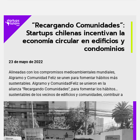
“Recargando Comunidades”:
Startups chilenas incentivan la
economía circular en edificios y
condominios
23 de mayo de 2022
Alineadas con los compromisos medioambientales mundiales,
Algramo y Comunidad Feliz se unen para fomentar hábitos más
sustentables. Algramo y ComunidadFeliz se unieron en la
alianza “Recargando Comunidades”, para fomentar los hábitos
sustentables de los vecinos de edificios y comunidades, contribuir a
reducir el uso de plástico de un solo uso y promover el reciclaje. El
lanzamiento de la iniciativa se realizó el jueves 28 de abril en un
condominio de San Miguel, gestionado por la administradora
Alejandra Rozas. En esta primera etapa, la startup de economía
circular Algramo regaló envases inteligentes a comunidades que
usan el software para administrar edificios, Comunidad Feliz. De este
modo, sus […]