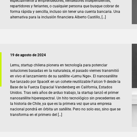
especialmente a emprendedores, vendedores independientes,
repartidores y feriantes, o cualquier persona que busque cobrar de
forma rápida y sencilla, incluso sin tener una cuenta bancaria. Una
alternativa para la inclusión financiera Alberto Castillo, […]
19 de agosto de 2024
Lemu, startup chilena pionera en tecnología para potenciar
soluciones basadas en la naturaleza, el pasado viernes transmitió
en vivo el lanzamiento de su satélite «Lemu Nge». El nanosatélite
fue lanzado por SpaceX en un cohete reutilizable Falcon 9 desde la
Base de la Fuerza Espacial Vandenberg en California, Estados
Unidos. Tras seís años de arduo trabajo, la startup lanzó el primer
nanosatélite hiperespectral. Un hito tecnológico sin precedentes en
la historia de Chile, ya que es la primera vez que una empresa
nacional pondrá en órbita un satélite. Pero no solo eso, sino que se
transforma en el primero del […]