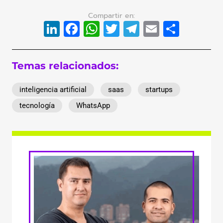
LinkedIn
Facebook
WhatsApp
Twitter
Telegram
Email
Compa
Temas relacionados:
inteligencia artificial
saas
startups
tecnología
WhatsApp