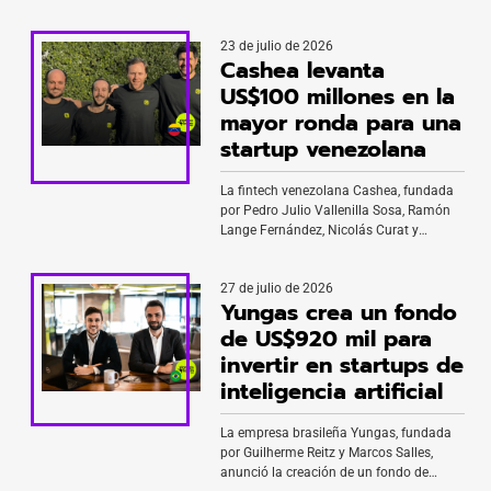
23 de julio de 2026
Cashea levanta
US$100 millones en la
mayor ronda para una
startup venezolana
La fintech venezolana Cashea, fundada
por Pedro Julio Vallenilla Sosa, Ramón
Lange Fernández, Nicolás Curat y
Arnoldo J. Gabaldón, anunció una ronda
de financiamiento por US$100 millones,
27 de julio de 2026
la mayor levantada por una startup
Yungas crea un fondo
nacida en Venezuela. La operación reúne
una Serie A de US$40 millones, cerrada
de US$920 mil para
en marzo de 2026, y una Serie B de […]
invertir en startups de
inteligencia artificial
La empresa brasileña Yungas, fundada
por Guilherme Reitz y Marcos Salles,
anunció la creación de un fondo de